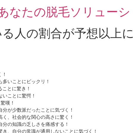
 あなたの脱毛ソリューシ
ている人の割合が予想以上
」
く！
りも多いことにビックリ！
いることに驚き！
ないことに驚愕！
に驚嘆！
、自分が少数派だったことに気づく！
に高く、社会的な関心の高さに驚く！
、自分の知識の乏しさを痛感する！
に驚き、自分の常識が通用しないことに気づく！