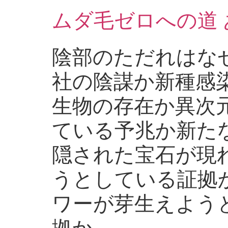
ムダ毛ゼロへの道
陰部のただれはな
社の陰謀か新種感
生物の存在か異次
ている予兆か新た
隠された宝石が現
うとしている証拠
ワーが芽生えよう
拠か