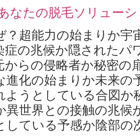
 あなたの脱毛ソリューシ
ぜ？超能力の始まりか宇
染症の兆候か隠されたパ
元からの侵略者か秘密の
な進化の始まりか未来の
れようとしている合図か
か異世界との接触の兆候
としている予感か陰部の