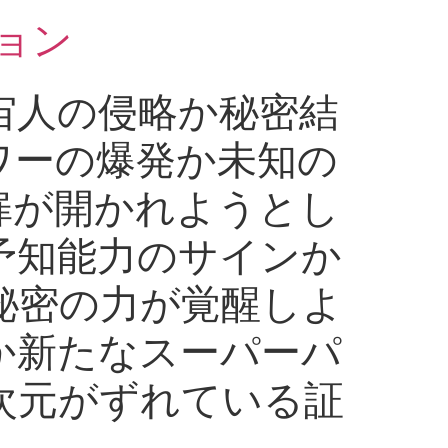
ョン
宙人の侵略か秘密結
ワーの爆発か未知の
扉が開かれようとし
予知能力のサインか
秘密の力が覚醒しよ
か新たなスーパーパ
次元がずれている証