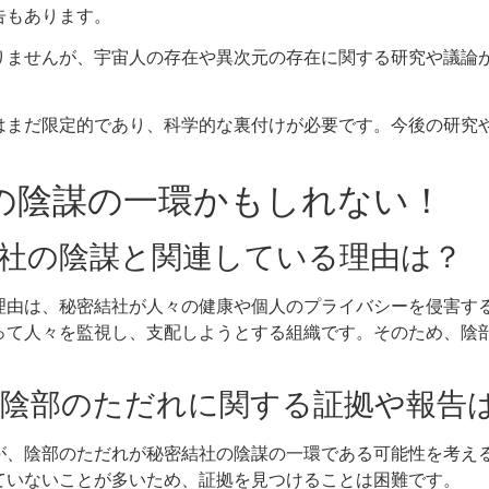
告もあります。
りませんが、宇宙人の存在や異次元の存在に関する研究や議論
はまだ限定的であり、科学的な裏付けが必要です。今後の研究
社の陰謀の一環かもしれない！
密結社の陰謀と関連している理由は？
理由は、秘密結社が人々の健康や個人のプライバシーを侵害す
って人々を監視し、支配しようとする組織です。そのため、陰
よる陰部のただれに関する証拠や報告
が、陰部のただれが秘密結社の陰謀の一環である可能性を考え
ていないことが多いため、証拠を見つけることは困難です。